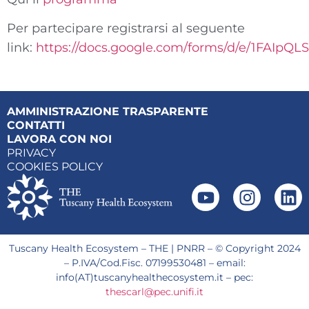
Per partecipare registrarsi al seguente
link:
https://docs.google.com/forms/d/e/1FAI
AMMINISTRAZIONE TRASPARENTE
CONTATTI
LAVORA CON NOI
PRIVACY
COOKIES POLICY
Tuscany Health Ecosystem – THE | PNRR – © Copyright 2024
– P.IVA/Cod.Fisc. 07199530481 – email:
info(AT)tuscanyhealthecosystem.it – pec:
thescarl@pec.unifi.it