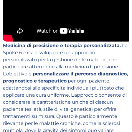
Medicina di precisione e terapia personalizzata.
Lo
Spoke 6 mira a sviluppare un approccio
personalizzato per la gestione delle malattie, con
particolare attenzione alla medicina di precisione.
L’obiettivo è
personalizzare il percorso diagnostico,
prognostico e terapeutico
per ogni paziente,
adattandosi alle specificità individuali piuttosto che
applicare una cura uniforme. L’approccio consente di
considerare le caratteristiche uniche di ciascun
paziente (es. età, stile di vita, genetica) per offrire
trattamenti su misura. Questo è particolarmente
rilevante per le malattie croniche, come la sclerosi
multipla, dove la gravità dei sintomi può variare