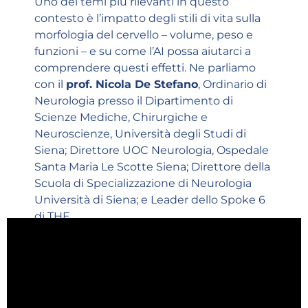
Uno dei temi più rilevanti in questo
contesto è l’impatto degli stili di vita sulla
morfologia del cervello – volume, peso e
funzioni – e su come l’AI possa aiutarci a
comprendere questi effetti. Ne parliamo
con il
prof. Nicola De Stefano
, Ordinario di
Neurologia presso il Dipartimento di
Scienze Mediche, Chirurgiche e
Neuroscienze, Università degli Studi di
Siena; Direttore UOC Neurologia, Ospedale
Santa Maria Le Scotte Siena; Direttore della
Scuola di Specializzazione di Neurologia
Università di Siena; e Leader dello Spoke 6
di THE.