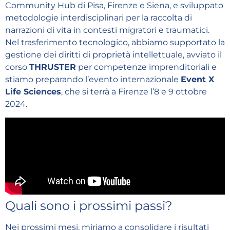
Community Hub di Pisa, Firenze e Siena, e sviluppato
metodologie interdisciplinari per la raccolta di
narrazioni di vita in contesti migratori e traumatici.
Nel trasferimento tecnologico, abbiamo supportato la
gestione dei diritti di proprietà intellettuale, avviato il
corso
THRUSTER
per competenze imprenditoriali e
stiamo preparando l’evento internazionale
Event X
Life Sciences
, che si terrà a Firenze l’8 e 9 ottobre
2024.
Quali sono i prossimi passi?
Nei prossimi mesi, miriamo a consolidare i risultati