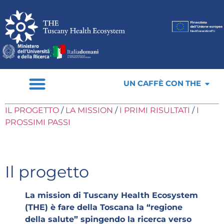
UN CAFFÈ CON THE
IL PROGETTO
/
LA MISSION
/
I PRIMI RISULTATI
/
I
PROSSIMI PASSI
Il progetto
La mission di Tuscany Health Ecosystem
(THE) è fare della Toscana la “regione
della salute” spingendo la ricerca verso