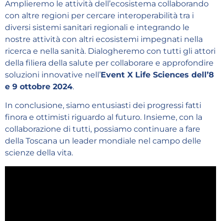
Amplieremo le attività dell’ecosistema collaborando
con altre regioni per cercare interoperabilità tra i
diversi sistemi sanitari regionali e integrando le
nostre attività con altri ecosistemi impegnati nella
ricerca e nella sanità. Dialogheremo con tutti gli attori
della filiera della salute per collaborare e approfondire
soluzioni innovative nell’
Event X Life Sciences dell’8
e 9 ottobre 2024
.
In conclusione, siamo entusiasti dei progressi fatti
finora e ottimisti riguardo al futuro. Insieme, con la
collaborazione di tutti, possiamo continuare a fare
della Toscana un leader mondiale nel campo delle
scienze della vita.