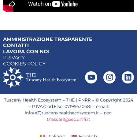
AMMINISTRAZIONE TRASPARENTE
CONTATTI
LAVORA CON NOI
PRIVACY
COOKIES POLICY
Tuscany Health Ecosystem – THE | PNRR – © Copyright 2024
– P.IVA/Cod.Fisc. 07199530481 – email:
info(AT)tuscanyhealthecosystem.it – pec:
thescarl@pec.unifi.it
Italiano
English