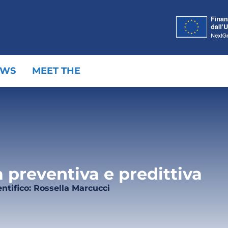
EWS
MEET THE
 preventiva e predittiva
ntifico: Rossella Marcucci