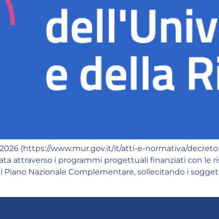
026 (https://www.mur.gov.it/it/atti-e-normativa/decreto-
ata attraverso i programmi progettuali finanziati con le r
l Piano Nazionale Complementare, sollecitando i soggett