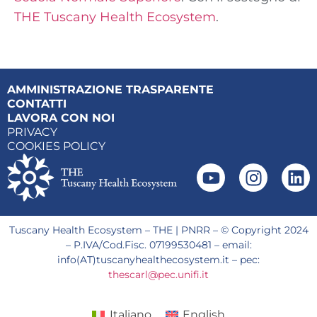
THE Tuscany Health Ecosystem
.
AMMINISTRAZIONE TRASPARENTE
CONTATTI
LAVORA CON NOI
PRIVACY
COOKIES POLICY
Tuscany Health Ecosystem – THE | PNRR – © Copyright 2024
– P.IVA/Cod.Fisc. 07199530481 – email:
info(AT)tuscanyhealthecosystem.it – pec:
thescarl@pec.unifi.it
Italiano
English